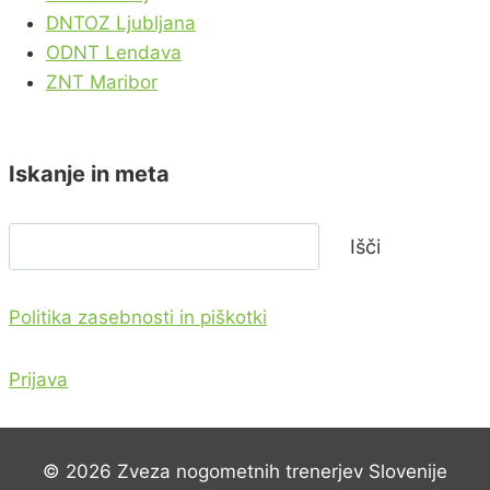
DNTOZ Ljubljana
ODNT Lendava
ZNT Maribor
Iskanje in meta
Išči
Išči
Politika zasebnosti in piškotki
Prijava
© 2026 Zveza nogometnih trenerjev Slovenije